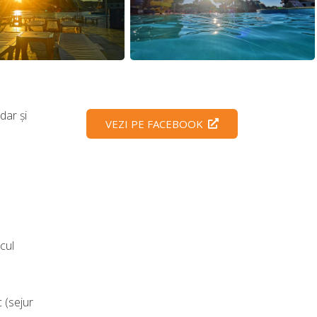
dar şi
VEZI PE FACEBOOK
rcul
 (sejur