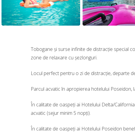
Tobogane şi surse infinite de distracţie special c
zone de relaxare cu şezlonguri.
Locul perfect pentru o zi de distracţie, departe d
Parcul acvatic în apropierea hotelului Poseidon, la
În calitate de oaspeți ai Hotelului Delta/California 
acvatic (sejur minim 5 nopți).
În calitate de oaspeți ai Hotelului Poseidon benefi