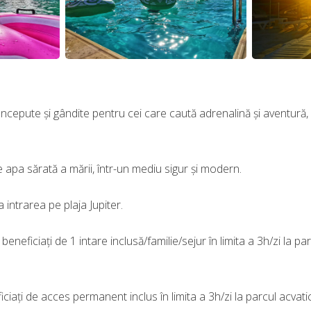
oncepute şi gândite pentru cei care caută adrenalină şi aventură, 
e apa sărată a mării, într-un mediu sigur şi modern.
 intrarea pe plaja Jupiter.
beneficiați de 1 intare inclusă/familie/sejur în limita a 3h/zi la pa
ciați de acces permanent inclus în limita a 3h/zi la parcul acvatic