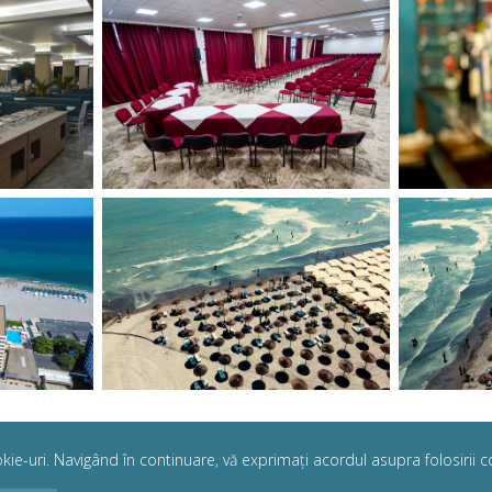
kie-uri. Navigând în continuare, vă exprimați acordul asupra folosirii c